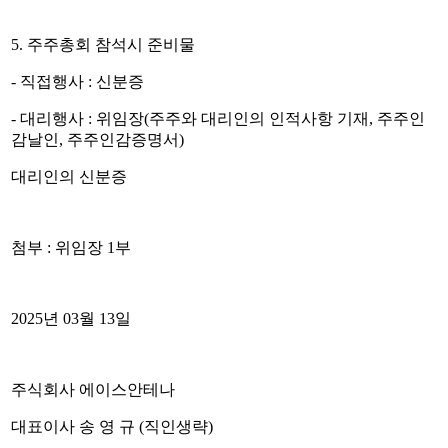
5.
주주총회 참석시 준비물
-
직접행사
:
신분증
-
대리행사
:
위임장
(
주주와 대리인의 인적사항 기재
,
주주인
감날인
,
주주인감증명서
)
대리인의 신분증
첨부
:
위임장
1
부
2025
년
03
월
13
일
주식회사 에이스안테나
대표이사 송 영 규
(
직인생략
)