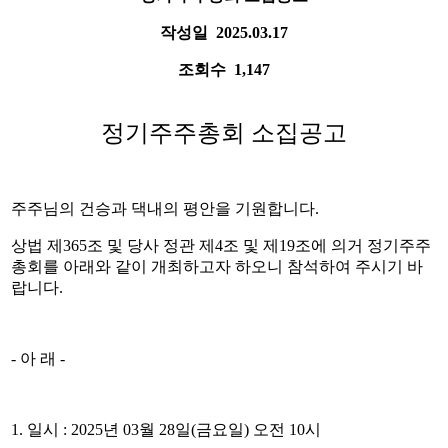
작성일
2025.03.17
조회수
1,147
정기주주총회 소집공고
주주님의 건승과 댁내의 평안을 기원합니다
.
상법 제
365
조 및
당사 정관 제
4
조 및 제
19
조에 의거 정기주주
총회를 아래와 같이 개최하고자 하오니 참석하여 주시기 바
랍니다
.
-
아 래
-
1.
일시
: 2025
년
03
월
28
일
(
금요일
)
오전
10
시