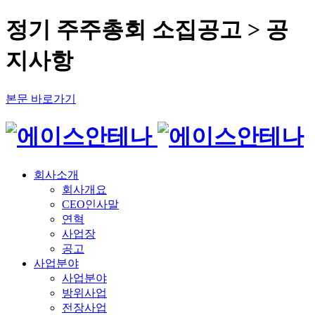
정기 주주총회 소집공고 > 공
지사항
본문 바로가기
회사소개
회사개요
CEO인사말
연혁
사업장
공고
사업분야
사업분야
방위사업
전장사업